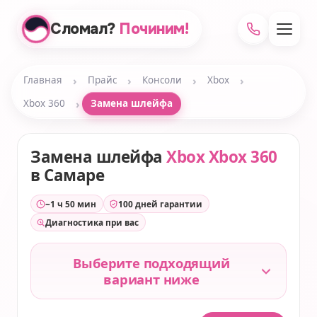
Сломал?
Починим!
›
›
›
›
Главная
Прайс
Консоли
Xbox
›
Xbox 360
Замена шлейфа
Замена шлейфа
Xbox Xbox 360
в Самаре
~1 ч 50 мин
100 дней гарантии
Диагностика при вас
Выберите подходящий
вариант ниже