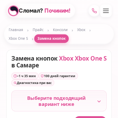
Сломал?
Починим!
›
›
›
›
Главная
Прайс
Консоли
Xbox
›
Xbox One S
Замена кнопок
Замена кнопок
Xbox Xbox One S
в Самаре
~1 ч 35 мин
100 дней гарантии
Диагностика при вас
Выберите подходящий
вариант ниже