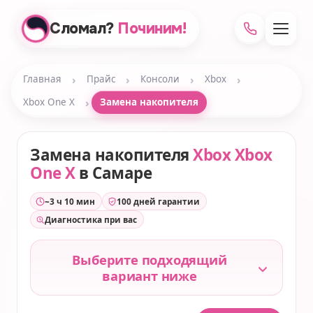
Сломал?
Починим!
›
›
›
›
Главная
Прайс
Консоли
Xbox
›
Xbox One X
Замена накопителя
Замена накопителя
Xbox Xbox
One X
в Самаре
~3 ч 10 мин
100 дней гарантии
Диагностика при вас
Выберите подходящий
вариант ниже