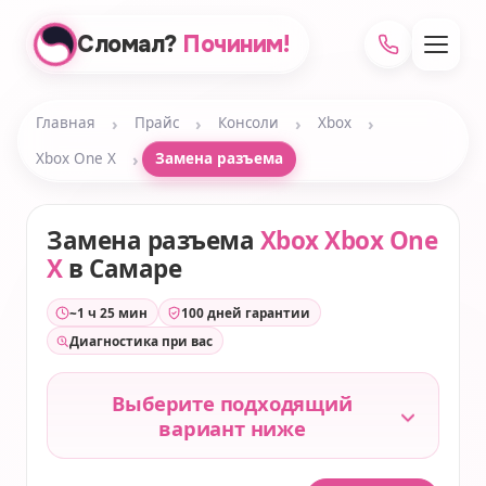
Сломал?
Починим!
›
›
›
›
Главная
Прайс
Консоли
Xbox
›
Xbox One X
Замена разъема
Замена разъема
Xbox Xbox One
X
в Самаре
~1 ч 25 мин
100 дней гарантии
Диагностика при вас
Выберите подходящий
вариант ниже