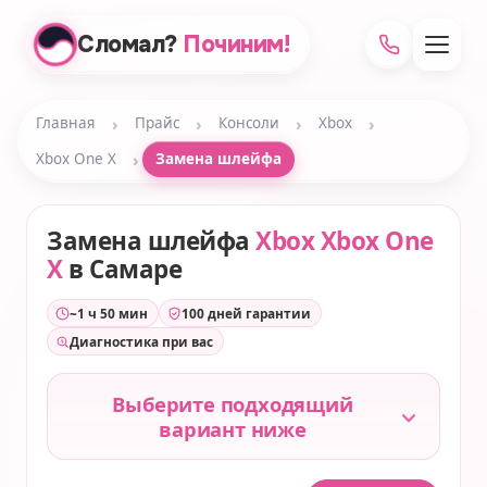
Сломал?
Починим!
›
›
›
›
Главная
Прайс
Консоли
Xbox
›
Xbox One X
Замена шлейфа
Замена шлейфа
Xbox Xbox One
X
в Самаре
~1 ч 50 мин
100 дней гарантии
Диагностика при вас
Выберите подходящий
вариант ниже