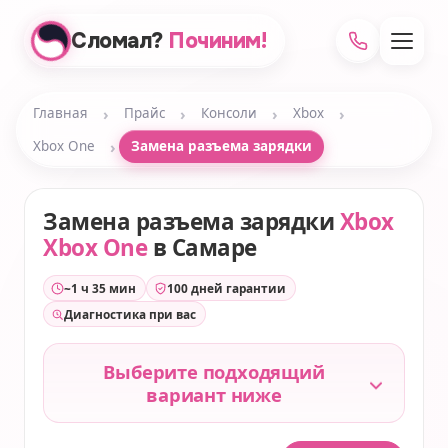
Сломал?
Починим!
›
›
›
›
Главная
Прайс
Консоли
Xbox
›
Xbox One
Замена разъема зарядки
Замена разъема зарядки
Xbox
Xbox One
в Самаре
~1 ч 35 мин
100 дней гарантии
Диагностика при вас
Выберите подходящий
вариант ниже