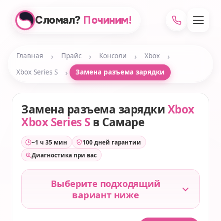
Сломал?
Починим!
›
›
›
›
Главная
Прайс
Консоли
Xbox
›
Xbox Series S
Замена разъема зарядки
Замена разъема зарядки
Xbox
Xbox Series S
в Самаре
~1 ч 35 мин
100 дней гарантии
Диагностика при вас
Выберите подходящий
вариант ниже