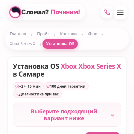
Сломал?
Починим!
›
›
›
›
Главная
Прайс
Консоли
Xbox
›
Xbox Series X
Установка OS
Установка OS
Xbox Xbox Series X
в Самаре
~2 ч 15 мин
100 дней гарантии
Диагностика при вас
Выберите подходящий
вариант ниже