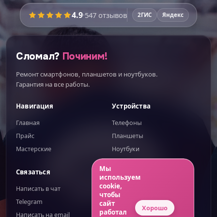
4.9
·
547
отзывов
2ГИС
Яндекс
Сломал?
Починим!
Ремонт смартфонов, планшетов и ноутбуков.
Гарантия на все работы.
Навигация
Устройства
Главная
Телефоны
Прайс
Планшеты
Мастерские
Ноутбуки
ИИгорь
ИИ-помощник — отвечаю сразу
Мы
Связаться
Правовое
используем
cookie,
Написать в чат
Публичная оферта
чтобы
Telegram
Обработка ПД
сайт
Хорошо
работал
Написать на email
Конфиденциальность