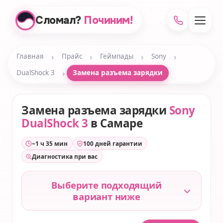
Сломал?
Починим!
›
›
›
›
Главная
Прайс
Геймпады
Sony
›
DualShock 3
Замена разъема зарядки
Замена разъема зарядки
Sony
DualShock 3
в Самаре
~1 ч 35 мин
100 дней гарантии
Диагностика при вас
Выберите подходящий
вариант ниже