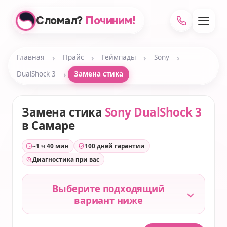
Сломал?
Починим!
›
›
›
›
Главная
Прайс
Геймпады
Sony
›
DualShock 3
Замена стика
Замена стика
Sony DualShock 3
в Самаре
~1 ч 40 мин
100 дней гарантии
Диагностика при вас
Выберите подходящий
вариант ниже