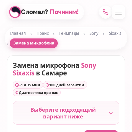
Сломал?
Починим!
›
›
›
›
Главная
Прайс
Геймпады
Sony
Sixaxis
›
Замена микрофона
Замена микрофона
Sony
Sixaxis
в Самаре
~1 ч 35 мин
100 дней гарантии
Диагностика при вас
Выберите подходящий
вариант ниже