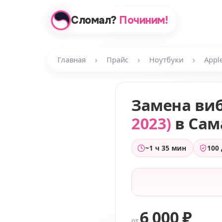
Сломал?
Починим!
›
›
›
Главная
Прайс
Ноутбуки
Appl
Замена ви
2023)
в Сам
~1 ч 35 мин
100
6 000 ₽
от