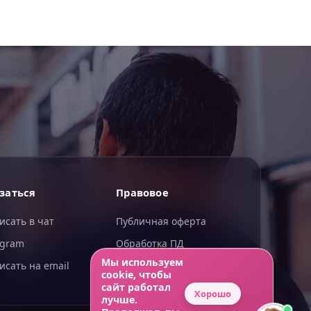
ИИгорь
заться
Правовое
ИИ-помощник — отвечаю сразу
исать в чат
Публичная оферта
egram
Обработка ПД
Мы используем
исать на email
Конфиденциальность
cookie, чтобы
сайт работал
Хорошо
лучше.