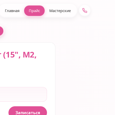
Главная
Прайс
Мастерские
 (15", M2,
Записаться