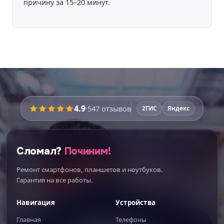
причину за 15–20 минут.
Время работы:
уточняйте
4.9
·
547
отзывов
2ГИС
Яндекс
Перед ремонтом мастер
покажет запчасти
вживую
и расскажет про плюсы и минусы
каждого варианта — вы выберете осознанно.
Сломал?
Починим!
Никаких этапов не пропустим:
Ремонт смартфонов, планшетов и ноутбуков.
Диагностика при вас
Гарантия на все работы.
Поиск скрытых поломок
Навигация
Устройства
Новая влагозащита
Главная
Телефоны