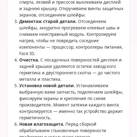
спирта, лезвий и присосок выклеиваем дисплей
и заднюю крышку. Откручиваем винты защитных
экранов, отсоединяем шлейфы.
Демонтаж старой детали.
Отсоединяем
шлейфы, аккуратно прогреваем клеевые швы и
снимаем неисправный модуль. Контролируем
нагрев, чтобы не повредить соседние
компоненты — процессор, контроллеры питания,
Face ID.
Очистка.
С посадочных поверхностей дисплея и
задней крышки удаляются остатки заводского
герметика и двустороннего скотча — до чистого
металла и пластика.
Установка новой детали.
Устанавливаем
выбранную вами запчасть, подключаем шлейфы,
фиксируем экраны и крепления по схеме
производителя. Момент затяжки каждого винта
контролируется — именно так устройство держит
герметичность.
Новая влагозащита.
Перед сборкой
обрабатываем стыковочные поверхности
праймером и укладываем свежую