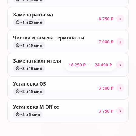
Замена разъема
›
8 750 ₽
⏱ ~1 ч 25 мин
Чистка и замена термопасты
›
7 000 ₽
⏱ ~1 ч 15 мин
Замена накопителя
›
16 250 ₽
24 490 ₽
–
⏱ ~3 ч 10 мин
Установка OS
›
3 500 ₽
⏱ ~2 ч 15 мин
Установка M Office
›
3 750 ₽
⏱ ~2 ч 5 мин