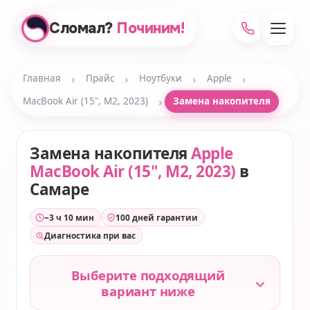
Сломал?
Починим!
›
›
›
›
Главная
Прайс
Ноутбуки
Apple
›
MacBook Air (15", M2, 2023)
Замена накопителя
Замена накопителя
Apple
MacBook Air (15", M2, 2023)
в
Самаре
~3 ч 10 мин
100 дней гарантии
Диагностика при вас
Выберите подходящий
вариант ниже