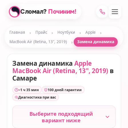
Сломал?
Починим!
›
›
›
›
Главная
Прайс
Ноутбуки
Apple
›
MacBook Air (Retina, 13", 2019)
Замена динамика
Замена динамика
Apple
MacBook Air (Retina, 13", 2019)
в
Самаре
~1 ч 35 мин
100 дней гарантии
Диагностика при вас
Выберите подходящий
вариант ниже