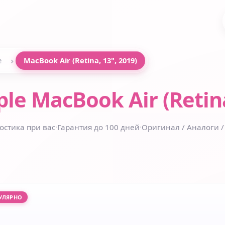
›
e
MacBook Air (Retina, 13", 2019)
le MacBook Air (Retina
остика при вас
·
Гарантия до 100 дней
·
Оригинал / Аналоги /
УЛЯРНО