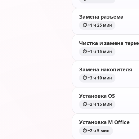
Замена разъема
⏱ ~1 ч 25 мин
Чистка и замена тер
⏱ ~1 ч 15 мин
Замена накопителя
⏱ ~3 ч 10 мин
Установка OS
⏱ ~2 ч 15 мин
Установка M Office
⏱ ~2 ч 5 мин