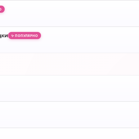
О
дки
✨ ПОПУЛЯРНО