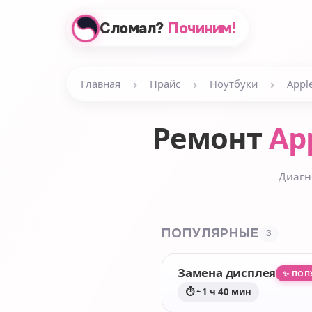
Сломал?
Починим!
›
›
›
Главная
Прайс
Ноутбуки
Appl
Ремонт
App
Диагн
ПОПУЛЯРНЫЕ
3
Замена дисплея
✨ ПОП
⏱ ~1 ч 40 мин