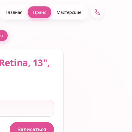
Главная
Прайс
Мастерские
ля
etina, 13",
Записаться