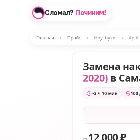
Сломал?
Починим!
›
›
›
Главная
Прайс
Ноутбуки
Appl
Замена на
2020)
в Сам
~3 ч 10 мин
100
12 000 ₽
от