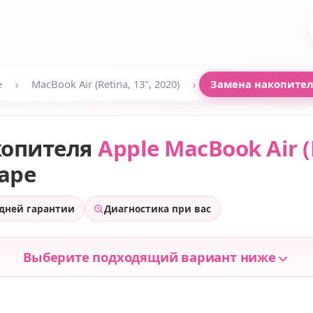
›
›
e
MacBook Air (Retina, 13", 2020)
Замена накопите
копителя
Apple MacBook Air (R
аре
 дней гарантии
Диагностика при вас
Выберите подходящий вариант ниже