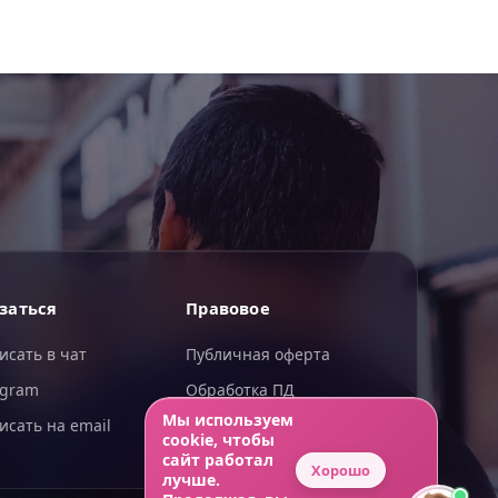
ИИгорь
заться
Правовое
ИИ-помощник — отвечаю сразу
исать в чат
Публичная оферта
egram
Обработка ПД
Мы используем
исать на email
Конфиденциальность
cookie, чтобы
сайт работал
Хорошо
лучше.