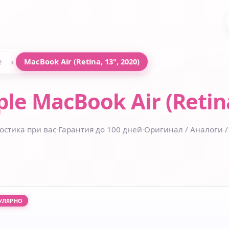
›
e
MacBook Air (Retina, 13", 2020)
le MacBook Air (Retina
остика при вас
·
Гарантия до 100 дней
·
Оригинал / Аналоги /
УЛЯРНО