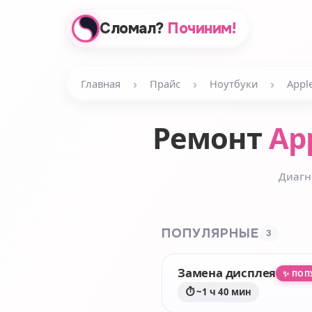
Сломал?
Починим!
›
›
›
Главная
Прайс
Ноутбуки
Appl
Ремонт
App
Диагн
ПОПУЛЯРНЫЕ
3
Замена дисплея
✨ ПОП
⏱ ~1 ч 40 мин