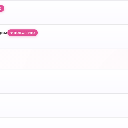
О
дки
✨ ПОПУЛЯРНО