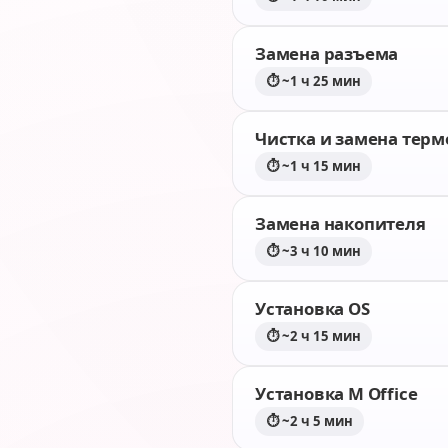
Замена разъема
⏱ ~1 ч 25 мин
Чистка и замена тер
⏱ ~1 ч 15 мин
Замена накопителя
⏱ ~3 ч 10 мин
Установка OS
⏱ ~2 ч 15 мин
Установка M Office
⏱ ~2 ч 5 мин