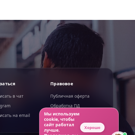
ИИгорь
заться
Правовое
ИИ-помощник — отвечаю сразу
исать в чат
Публичная оферта
egram
Обработка ПД
Мы используем
исать на email
Конфиденциальность
cookie, чтобы
сайт работал
Хорошо
лучше.