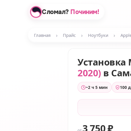
Сломал?
Починим!
›
›
›
Главная
Прайс
Ноутбуки
Appl
Установка 
2020)
в Сам
~2 ч 5 мин
100 
3 750 ₽
от