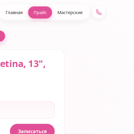
Главная
Прайс
Мастерские
e
tina, 13",
Записаться