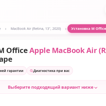
›
›
e
MacBook Air (Retina, 13", 2020)
Установка M Offic
M Office
Apple MacBook Air (Re
аре
дней гарантии
Диагностика при вас
Выберите подходящий вариант ниже