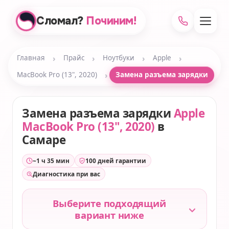
Сломал?
Починим!
›
›
›
›
Главная
Прайс
Ноутбуки
Apple
›
MacBook Pro (13", 2020)
Замена разъема зарядки
Замена разъема зарядки
Apple
MacBook Pro (13", 2020)
в
Самаре
~1 ч 35 мин
100 дней гарантии
Диагностика при вас
Выберите подходящий
вариант ниже