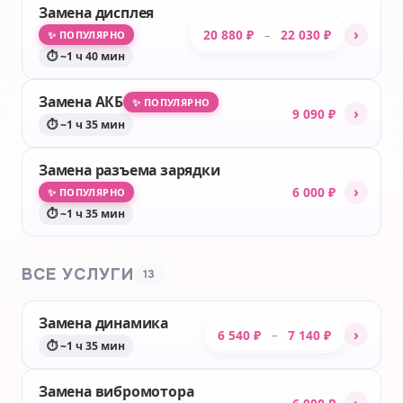
Замена дисплея
›
20 880 ₽
22 030 ₽
–
✨ ПОПУЛЯРНО
⏱ ~1 ч 40 мин
Замена АКБ
✨ ПОПУЛЯРНО
›
9 090 ₽
⏱ ~1 ч 35 мин
Замена разъема зарядки
›
6 000 ₽
✨ ПОПУЛЯРНО
⏱ ~1 ч 35 мин
ВСЕ УСЛУГИ
13
Замена динамика
›
6 540 ₽
7 140 ₽
–
⏱ ~1 ч 35 мин
Замена вибромотора
›