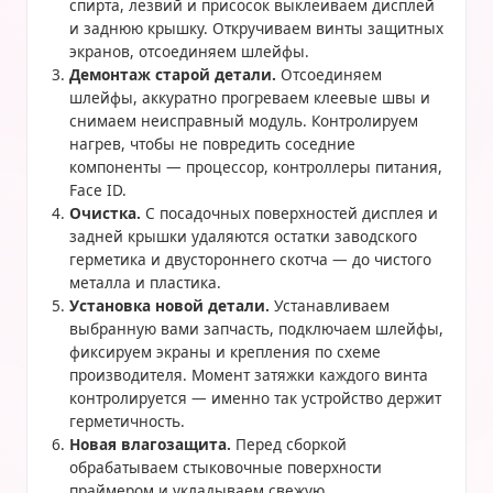
спирта, лезвий и присосок выклеиваем дисплей
и заднюю крышку. Откручиваем винты защитных
экранов, отсоединяем шлейфы.
Демонтаж старой детали.
Отсоединяем
шлейфы, аккуратно прогреваем клеевые швы и
снимаем неисправный модуль. Контролируем
нагрев, чтобы не повредить соседние
компоненты — процессор, контроллеры питания,
Face ID.
Очистка.
С посадочных поверхностей дисплея и
задней крышки удаляются остатки заводского
герметика и двустороннего скотча — до чистого
металла и пластика.
Установка новой детали.
Устанавливаем
выбранную вами запчасть, подключаем шлейфы,
фиксируем экраны и крепления по схеме
производителя. Момент затяжки каждого винта
контролируется — именно так устройство держит
герметичность.
Новая влагозащита.
Перед сборкой
обрабатываем стыковочные поверхности
праймером и укладываем свежую