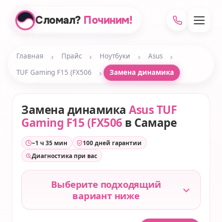
Сломал?
Починим!
›
›
›
›
Главная
Прайс
Ноутбуки
Asus
›
TUF Gaming F15 (FX506
Замена динамика
Замена динамика
Asus TUF
Gaming F15 (FX506
в Самаре
~1 ч 35 мин
100 дней гарантии
Диагностика при вас
Выберите подходящий
вариант ниже