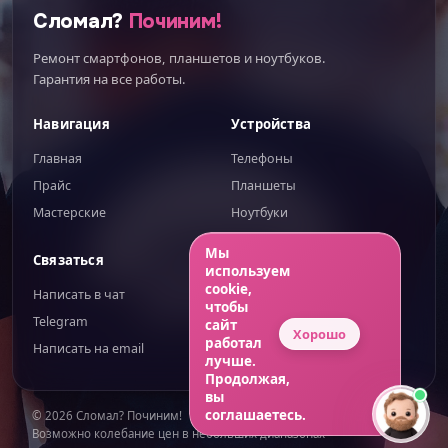
Сломал?
Починим!
Ремонт смартфонов, планшетов и ноутбуков.
Гарантия на все работы.
Навигация
Устройства
Главная
Телефоны
Прайс
Планшеты
Мастерские
Ноутбуки
ИИгорь
ИИ-помощник — отвечаю сразу
Мы
Связаться
Правовое
используем
cookie,
Написать в чат
Публичная оферта
чтобы
Telegram
Обработка ПД
сайт
Хорошо
работал
Написать на email
Конфиденциальность
лучше.
Продолжая,
вы
соглашаетесь.
© 2026 Сломал? Починим!
Возможно колебание цен в небольших диапазонах