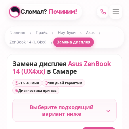
Сломал?
Починим!
›
›
›
›
Главная
Прайс
Ноутбуки
Asus
›
ZenBook 14 (UX4xx)
Замена дисплея
Замена дисплея
Asus ZenBook
14 (UX4xx)
в Самаре
~1 ч 40 мин
100 дней гарантии
Диагностика при вас
Выберите подходящий
вариант ниже