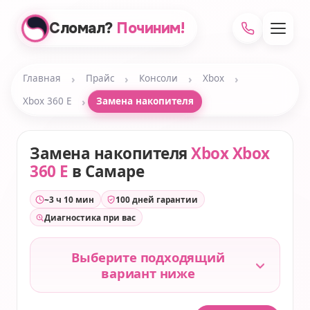
Сломал?
Починим!
›
›
›
›
Главная
Прайс
Консоли
Xbox
›
Xbox 360 E
Замена накопителя
Замена накопителя
Xbox Xbox
360 E
в Самаре
~3 ч 10 мин
100 дней гарантии
Диагностика при вас
Выберите подходящий
вариант ниже