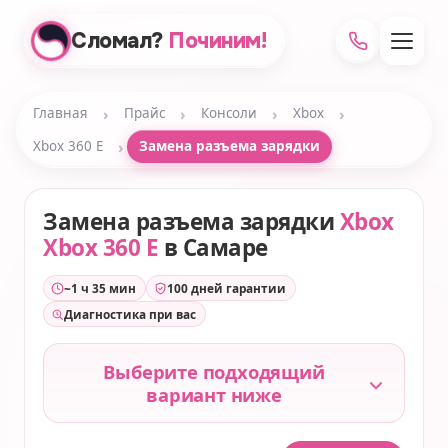
Сломал?
Починим!
›
›
›
›
Главная
Прайс
Консоли
Xbox
›
Xbox 360 E
Замена разъема зарядки
Замена разъема зарядки
Xbox
Xbox 360 E
в Самаре
~1 ч 35 мин
100 дней гарантии
Диагностика при вас
Выберите подходящий
вариант ниже