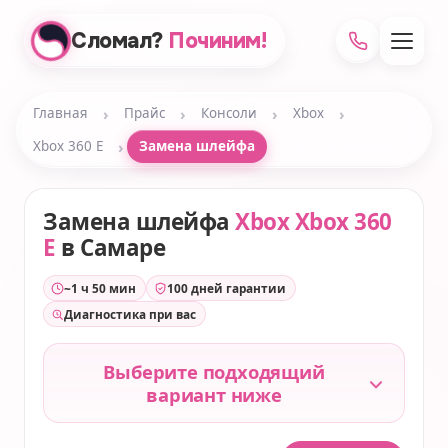
Сломал?
Починим!
›
›
›
›
Главная
Прайс
Консоли
Xbox
›
Xbox 360 E
Замена шлейфа
Замена шлейфа
Xbox Xbox 360
E
в Самаре
~1 ч 50 мин
100 дней гарантии
Диагностика при вас
Выберите подходящий
вариант ниже