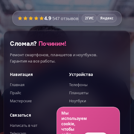
Время работы:
уточняйте
4.9
·
547
отзывов
2ГИС
Яндекс
Перед ремонтом мастер
покажет запчасти
вживую
и расскажет про плюсы и минусы
каждого варианта — вы выберете осознанно.
Сломал?
Починим!
Никаких этапов не пропустим:
Ремонт смартфонов, планшетов и ноутбуков.
Диагностика при вас
Гарантия на все работы.
Поиск скрытых поломок
Навигация
Устройства
Новая влагозащита
Главная
Телефоны
Проверка всех функций
Прайс
Планшеты
Гарантия до 100 дней
Мастерские
Ноутбуки
ИИгорь
ИИ-помощник — отвечаю сразу
Мы
Связаться
Правовое
используем
ИТОГО К ОПЛАТЕ
cookie,
Написать в чат
Публичная оферта
чтобы
Telegram
Обработка ПД