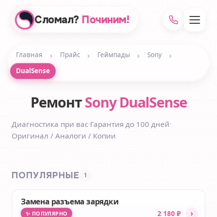
Сломал?
Починим!
›
›
›
›
Главная
Прайс
Геймпады
Sony
DualSense
Ремонт
Sony DualSense
Диагностика при вас
·
Гарантия до 100 дней
·
Оригинал / Аналоги / Копии
ПОПУЛЯРНЫЕ
1
Замена разъема зарядки
›
2 180 ₽
✨ ПОПУЛЯРНО