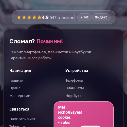
Время работы:
уточняйте
4.9
·
547
отзывов
2ГИС
Яндекс
Перед ремонтом мастер
покажет запчасти
вживую
и расскажет про плюсы и минусы
каждого варианта — вы выберете осознанно.
Сломал?
Починим!
Никаких этапов не пропустим:
Ремонт смартфонов, планшетов и ноутбуков.
Диагностика при вас
Гарантия на все работы.
Поиск скрытых поломок
Навигация
Устройства
Новая влагозащита
Главная
Телефоны
Проверка всех функций
Прайс
Планшеты
Гарантия до 100 дней
Мастерские
Ноутбуки
ИИгорь
ИИ-помощник — отвечаю сразу
Мы
Связаться
Правовое
используем
ИТОГО К ОПЛАТЕ
cookie,
Написать в чат
Публичная оферта
чтобы
Telegram
Обработка ПД