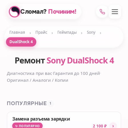
Сломал?
Починим!
›
›
›
›
Главная
Прайс
Геймпады
Sony
DualShock 4
Ремонт
Sony DualShock 4
Диагностика при вас
·
Гарантия до 100 дней
·
Оригинал / Аналоги / Копии
ПОПУЛЯРНЫЕ
1
Замена разъема зарядки
›
2 100 ₽
✨ ПОПУЛЯРНО