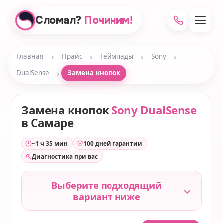
Сломал?
Починим!
›
›
›
›
Главная
Прайс
Геймпады
Sony
›
DualSense
Замена кнопок
Замена кнопок
Sony DualSense
в Самаре
~1 ч 35 мин
100 дней гарантии
Диагностика при вас
Выберите подходящий
вариант ниже