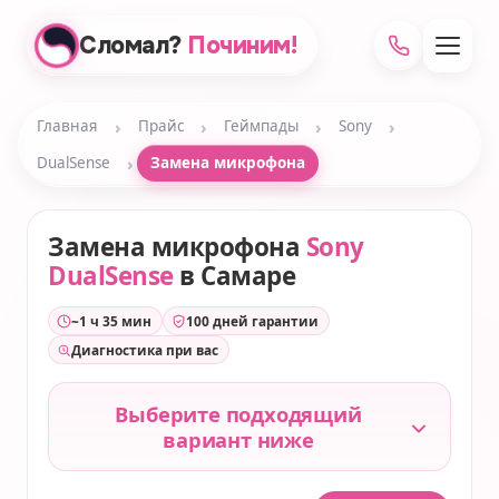
Сломал?
Починим!
›
›
›
›
Главная
Прайс
Геймпады
Sony
›
DualSense
Замена микрофона
Замена микрофона
Sony
DualSense
в Самаре
~1 ч 35 мин
100 дней гарантии
Диагностика при вас
Выберите подходящий
вариант ниже