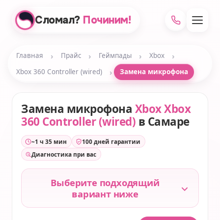
Сломал?
Починим!
›
›
›
›
Главная
Прайс
Геймпады
Xbox
›
Xbox 360 Controller (wired)
Замена микрофона
Замена микрофона
Xbox Xbox
360 Controller (wired)
в Самаре
~1 ч 35 мин
100 дней гарантии
Диагностика при вас
Выберите подходящий
вариант ниже