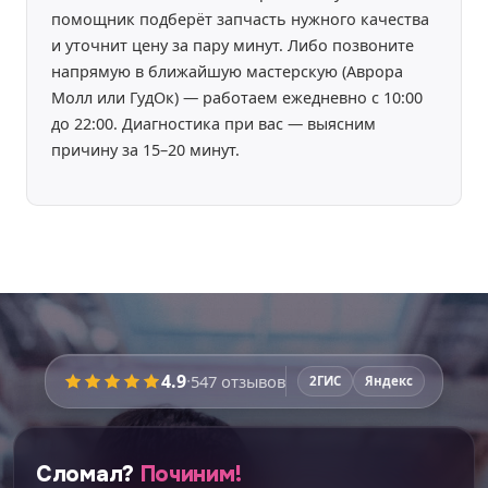
помощник подберёт запчасть нужного качества
и уточнит цену за пару минут. Либо позвоните
напрямую в ближайшую мастерскую (Аврора
Молл или ГудОк) — работаем ежедневно с 10:00
до 22:00. Диагностика при вас — выясним
причину за 15–20 минут.
Время работы:
уточняйте
4.9
·
547
отзывов
2ГИС
Яндекс
Перед ремонтом мастер
покажет запчасти
вживую
и расскажет про плюсы и минусы
каждого варианта — вы выберете осознанно.
Сломал?
Починим!
Никаких этапов не пропустим: