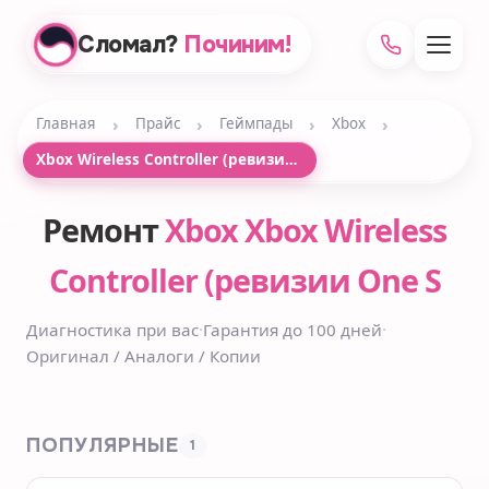
Сломал?
Починим!
›
›
›
›
Главная
Прайс
Геймпады
Xbox
Xbox Wireless Controller (ревизии One S
Ремонт
Xbox Xbox Wireless
Controller (ревизии One S
Диагностика при вас
·
Гарантия до 100 дней
·
Оригинал / Аналоги / Копии
ПОПУЛЯРНЫЕ
1