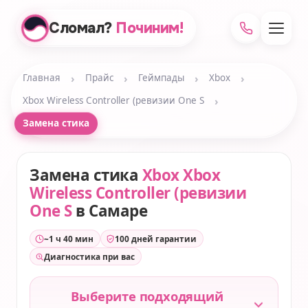
Сломал?
Починим!
›
›
›
›
Главная
Прайс
Геймпады
Xbox
›
Xbox Wireless Controller (ревизии One S
Замена стика
Замена стика
Xbox Xbox
Wireless Controller (ревизии
One S
в Самаре
~1 ч 40 мин
100 дней гарантии
Диагностика при вас
Выберите подходящий