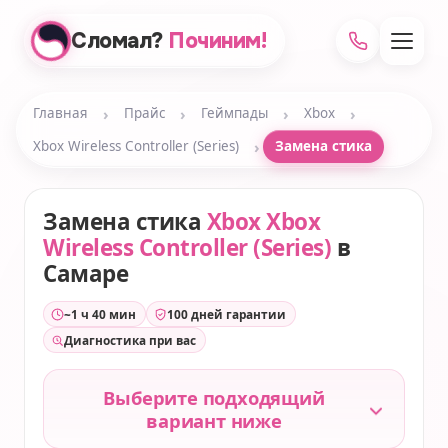
Сломал?
Починим!
›
›
›
›
Главная
Прайс
Геймпады
Xbox
›
Xbox Wireless Controller (Series)
Замена стика
Замена стика
Xbox Xbox
Wireless Controller (Series)
в
Самаре
~1 ч 40 мин
100 дней гарантии
Диагностика при вас
Выберите подходящий
вариант ниже