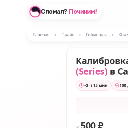
Сломал?
Починим!
›
›
›
Главная
Прайс
Геймпады
Xbo
Калибровк
(Series)
в С
~2 ч 15 мин
100
500 ₽
от