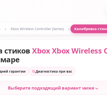
›
›
x
Xbox Wireless Controller (Series)
Калибровка стик
а стиков
Xbox Xbox Wireless C
амаре
 дней гарантии
Диагностика при вас
Выберите подходящий вариант ниже