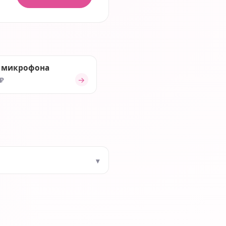
 микрофона
→
 ₽