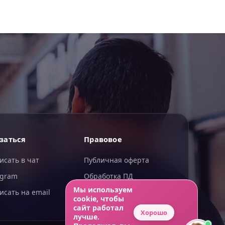
ИИгорь
заться
Правовое
ИИ-помощник — отвечаю сразу
исать в чат
Публичная оферта
egram
Обработка ПД
Мы используем
исать на email
Конфиденциальность
cookie, чтобы
сайт работал
Хорошо
лучше.