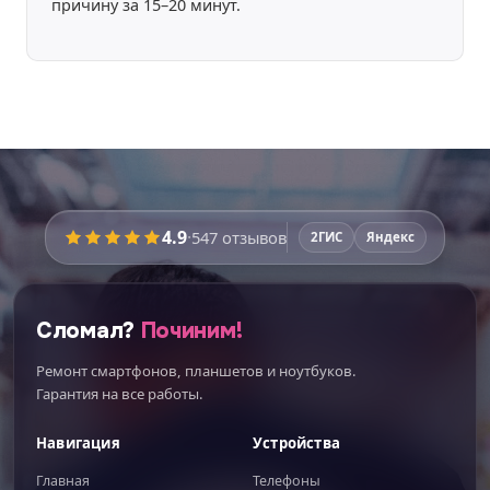
причину за 15–20 минут.
Время работы:
уточняйте
4.9
·
547
отзывов
2ГИС
Яндекс
Перед ремонтом мастер
покажет запчасти
вживую
и расскажет про плюсы и минусы
каждого варианта — вы выберете осознанно.
Сломал?
Починим!
Никаких этапов не пропустим:
Ремонт смартфонов, планшетов и ноутбуков.
Диагностика при вас
Гарантия на все работы.
Поиск скрытых поломок
Навигация
Устройства
Новая влагозащита
Главная
Телефоны