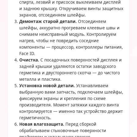
спирта, лезвий и присосок выклеиваем дисплей
и заднюю крышку. Откручиваем винты защитных
экранов, отсоединяем шлейфы.
Демонтаж старой детали.
Отсоединяем
шлейфы, аккуратно прогреваем клеевые швы и
снимаем неисправный модуль. Контролируем
нагрев, чтобы не повредить соседние
компоненты — процессор, контроллеры питания,
Face ID.
Очистка.
С посадочных поверхностей дисплея и
задней крышки удаляются остатки заводского
герметика и двустороннего скотча — до чистого
металла и пластика.
Установка новой детали.
Устанавливаем
выбранную вами запчасть, подключаем шлейфы,
фиксируем экраны и крепления по схеме
производителя. Момент затяжки каждого винта
контролируется — именно так устройство держит
герметичность.
Новая влагозащита.
Перед сборкой
обрабатываем стыковочные поверхности
праймером и укладываем свежую