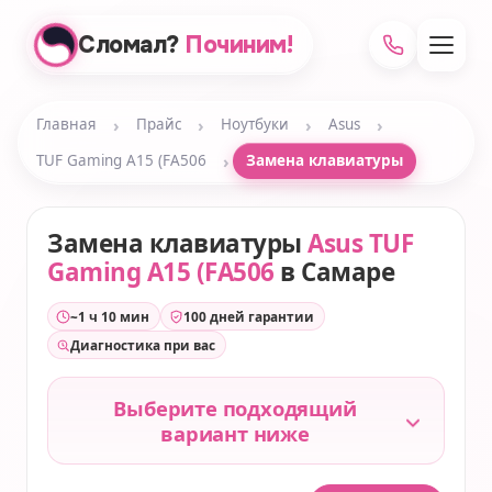
Сломал?
Починим!
›
›
›
›
Главная
Прайс
Ноутбуки
Asus
›
TUF Gaming A15 (FA506
Замена клавиатуры
Замена клавиатуры
Asus TUF
Gaming A15 (FA506
в Самаре
~1 ч 10 мин
100 дней гарантии
Диагностика при вас
Выберите подходящий
вариант ниже