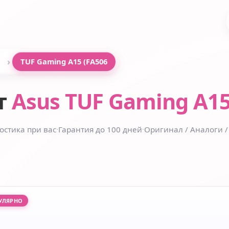
›
TUF Gaming A15 (FA506
т
Asus TUF Gaming A15
остика при вас
·
Гарантия до 100 дней
·
Оригинал / Аналоги /
УЛЯРНО