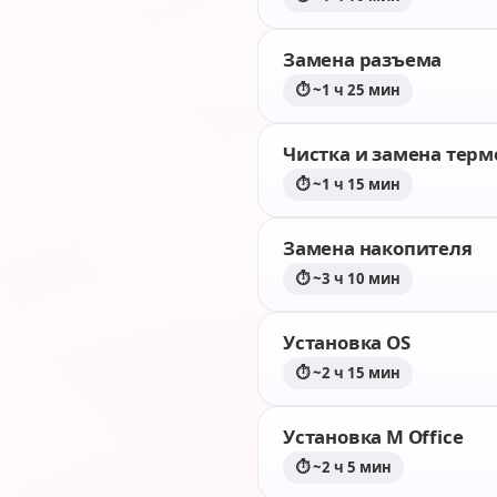
Замена разъема
⏱ ~1 ч 25 мин
Чистка и замена тер
⏱ ~1 ч 15 мин
Замена накопителя
⏱ ~3 ч 10 мин
Установка OS
⏱ ~2 ч 15 мин
Установка M Office
⏱ ~2 ч 5 мин