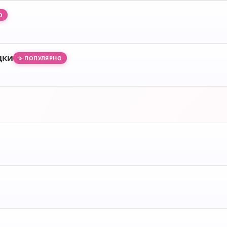
О
дки
✨ ПОПУЛЯРНО