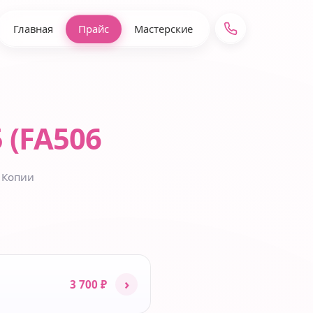
Главная
Прайс
Мастерские
 (FA506
 Копии
›
3 700 ₽