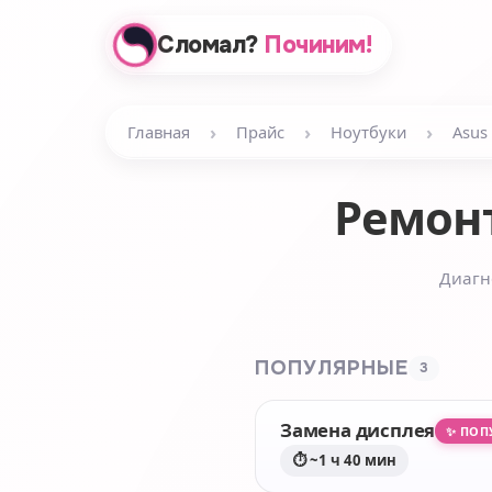
Сломал?
Починим!
›
›
›
Главная
Прайс
Ноутбуки
Asus
Ремон
Диагн
ПОПУЛЯРНЫЕ
3
Замена дисплея
✨ ПОП
⏱ ~1 ч 40 мин