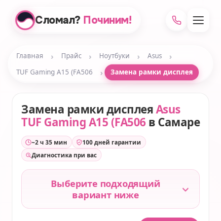
Сломал?
Починим!
›
›
›
›
Главная
Прайс
Ноутбуки
Asus
›
TUF Gaming A15 (FA506
Замена рамки дисплея
Замена рамки дисплея
Asus
TUF Gaming A15 (FA506
в Самаре
~2 ч 35 мин
100 дней гарантии
Диагностика при вас
Выберите подходящий
вариант ниже