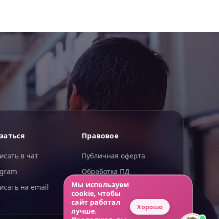
ИИгорь
заться
Правовое
ИИ-помощник — отвечаю сразу
исать в чат
Публичная оферта
egram
Обработка ПД
Мы используем
исать на email
Конфиденциальность
cookie, чтобы
сайт работал
Хорошо
лучше.