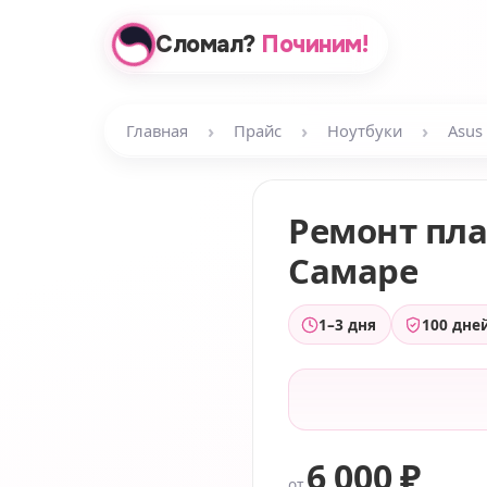
Сломал?
Починим!
›
›
›
Главная
Прайс
Ноутбуки
Asus
Ремонт пл
Самаре
1–3 дня
100 дне
6 000 ₽
от