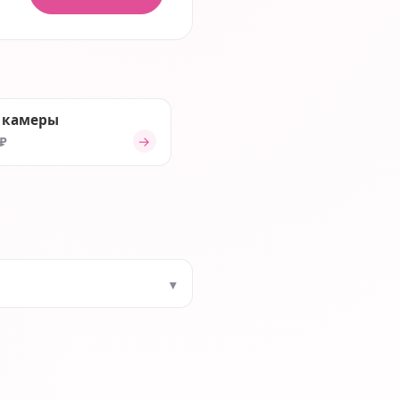
 камеры
→
 ₽