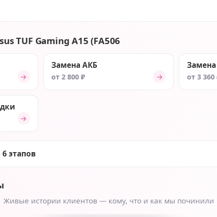
sus TUF Gaming A15 (FA506
Замена АКБ
Замена
→
→
от 2 800 ₽
от 3 360
ядки
→
 6 этапов
ы
Живые истории клиентов — кому, что и как мы починили