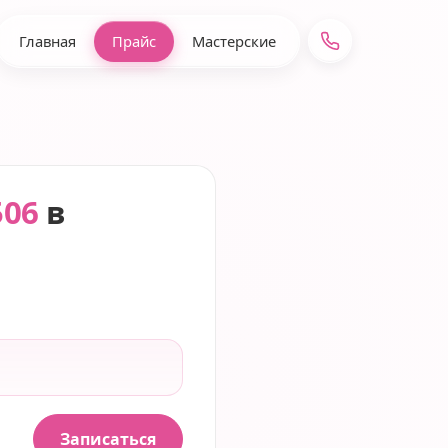
Главная
Прайс
Мастерские
506
в
Записаться