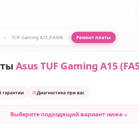
›
›
TUF Gaming A15 (FA506
Ремонт платы
аты
Asus TUF Gaming A15 (FA
й гарантии
Диагностика при вас
Выберите подходящий вариант ниже