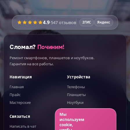
Время работы:
уточняйте
4.9
·
547
отзывов
2ГИС
Яндекс
Перед ремонтом мастер
покажет запчасти
вживую
и расскажет про плюсы и минусы
каждого варианта — вы выберете осознанно.
Сломал?
Починим!
Никаких этапов не пропустим:
Ремонт смартфонов, планшетов и ноутбуков.
Диагностика при вас
Гарантия на все работы.
Поиск скрытых поломок
Навигация
Устройства
Новая влагозащита
Главная
Телефоны
Проверка всех функций
Прайс
Планшеты
Гарантия до 100 дней
Мастерские
Ноутбуки
ИИгорь
ИИ-помощник — отвечаю сразу
Мы
Связаться
Правовое
используем
ИТОГО К ОПЛАТЕ
cookie,
Написать в чат
Публичная оферта