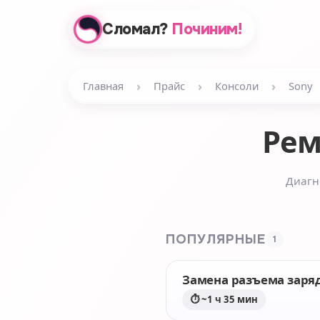
Сломал?
Починим!
›
›
›
Главная
Прайс
Консоли
Sony
Ре
Диагн
ПОПУЛЯРНЫЕ
1
Замена разъема заря
⏱ ~1 ч 35 мин