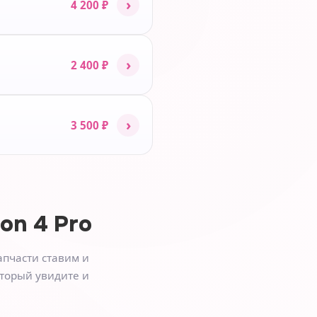
›
4 200 ₽
›
2 400 ₽
›
3 500 ₽
ion 4 Pro
апчасти ставим и
оторый увидите и