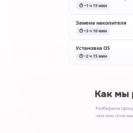
⏱ ~1 ч 15 мин
Замена накопителя
⏱ ~3 ч 10 мин
Установка OS
⏱ ~2 ч 15 мин
Как мы
Разбираем проце
чем они отличаю