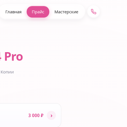
Главная
Прайс
Мастерские
4 Pro
 Копии
›
3 000 ₽