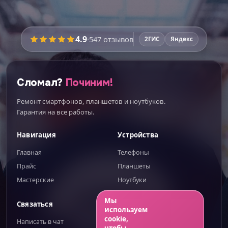
Время работы:
уточняйте
4.9
·
547
отзывов
2ГИС
Яндекс
Перед ремонтом мастер
покажет запчасти
вживую
и расскажет про плюсы и минусы
каждого варианта — вы выберете осознанно.
Сломал?
Починим!
Никаких этапов не пропустим:
Ремонт смартфонов, планшетов и ноутбуков.
Диагностика при вас
Гарантия на все работы.
Поиск скрытых поломок
Навигация
Устройства
Новая влагозащита
Главная
Телефоны
Проверка всех функций
Прайс
Планшеты
Гарантия до 100 дней
Мастерские
Ноутбуки
ИИгорь
ИИ-помощник — отвечаю сразу
Мы
Связаться
Правовое
используем
ИТОГО К ОПЛАТЕ
cookie,
Написать в чат
Публичная оферта