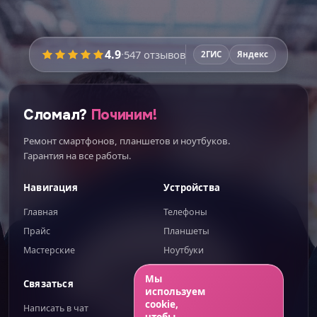
Время работы:
уточняйте
4.9
·
547
отзывов
2ГИС
Яндекс
Перед ремонтом мастер
покажет запчасти
вживую
и расскажет про плюсы и минусы
каждого варианта — вы выберете осознанно.
Сломал?
Починим!
Никаких этапов не пропустим:
Ремонт смартфонов, планшетов и ноутбуков.
Диагностика при вас
Гарантия на все работы.
Поиск скрытых поломок
Навигация
Устройства
Новая влагозащита
Главная
Телефоны
Проверка всех функций
Прайс
Планшеты
Гарантия до 100 дней
Мастерские
Ноутбуки
ИИгорь
ИИ-помощник — отвечаю сразу
Мы
Связаться
Правовое
используем
ИТОГО К ОПЛАТЕ
cookie,
Написать в чат
Публичная оферта