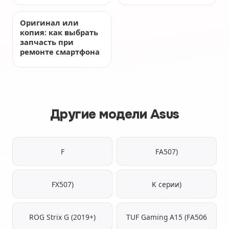
Оригинал или
копия: как выбрать
запчасть при
ремонте смартфона
Другие модели Asus
F
FA507)
FX507)
K серии)
ROG Strix G (2019+)
TUF Gaming A15 (FA506