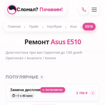
Сломал?
Починим!
›
›
›
›
Главная
Прайс
Ноутбуки
Asus
E510
Ремонт
Asus E510
Диагностика при вас
·
Гарантия до 100 дней
·
Оригинал / Аналоги / Копии
ПОПУЛЯРНЫЕ
3
Замена дисплея
✨ ПОПУЛЯРНО
›
3 700 ₽
⏱ ~1 ч 40 мин