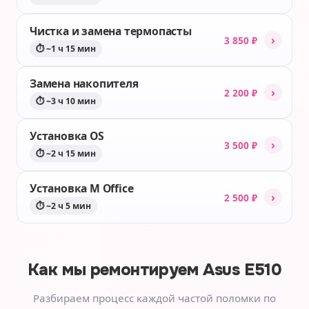
Чистка и замена термопасты
›
3 850 ₽
⏱ ~1 ч 15 мин
Замена накопителя
›
2 200 ₽
⏱ ~3 ч 10 мин
Установка OS
›
3 500 ₽
⏱ ~2 ч 15 мин
Установка M Office
›
2 500 ₽
⏱ ~2 ч 5 мин
Как мы ремонтируем
Asus E510
Разбираем процесс каждой частой поломки по