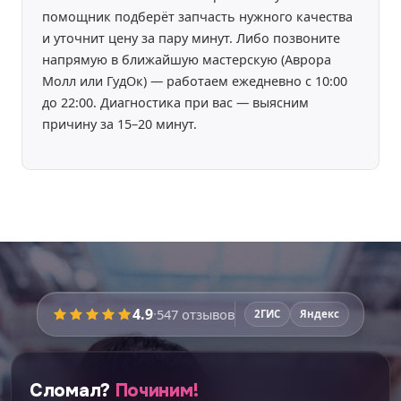
помощник подберёт запчасть нужного качества
и уточнит цену за пару минут. Либо позвоните
напрямую в ближайшую мастерскую (Аврора
Молл или ГудОк) — работаем ежедневно с 10:00
до 22:00. Диагностика при вас — выясним
причину за 15–20 минут.
Время работы:
уточняйте
4.9
·
547
отзывов
2ГИС
Яндекс
Перед ремонтом мастер
покажет запчасти
вживую
и расскажет про плюсы и минусы
каждого варианта — вы выберете осознанно.
Сломал?
Починим!
Никаких этапов не пропустим: