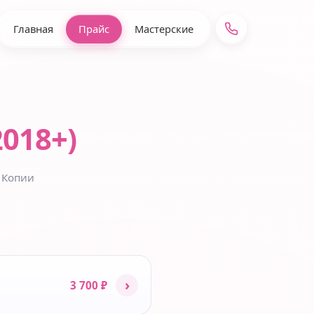
Главная
Прайс
Мастерские
2018+)
 Копии
›
3 700 ₽