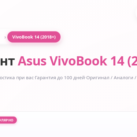
›
VivoBook 14 (2018+)
онт
Asus VivoBook 14 (
остика при вас
·
Гарантия до 100 дней
·
Оригинал / Аналоги /
УЛЯРНО