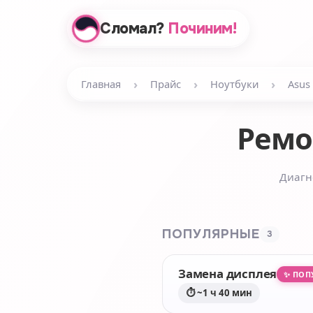
Сломал?
Починим!
›
›
›
Главная
Прайс
Ноутбуки
Asus
Рем
Диагн
ПОПУЛЯРНЫЕ
3
Замена дисплея
✨ ПОП
⏱ ~1 ч 40 мин