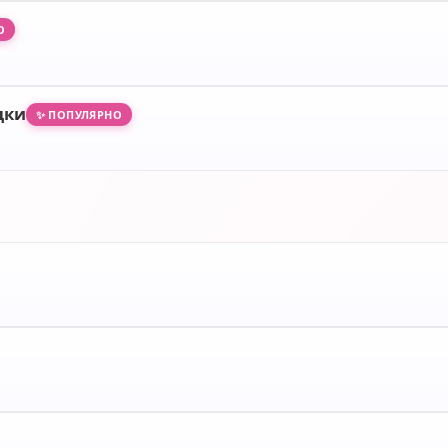
О
дки
✨ ПОПУЛЯРНО