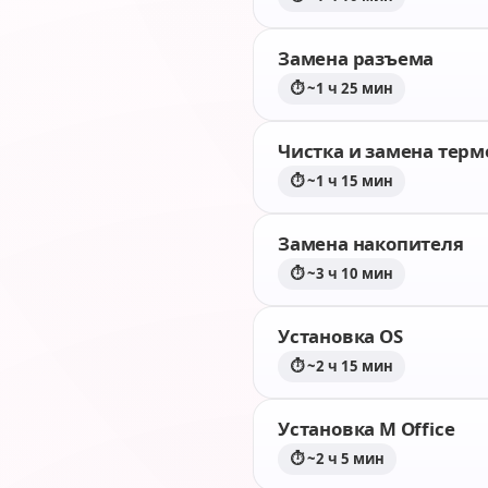
Замена разъема
⏱ ~1 ч 25 мин
Чистка и замена тер
⏱ ~1 ч 15 мин
Замена накопителя
⏱ ~3 ч 10 мин
Установка OS
⏱ ~2 ч 15 мин
Установка M Office
⏱ ~2 ч 5 мин