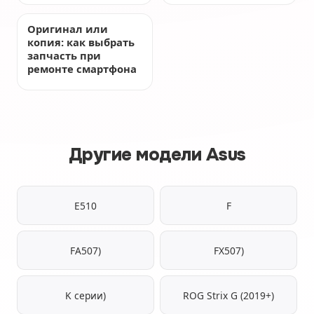
Оригинал или
копия: как выбрать
запчасть при
ремонте смартфона
Другие модели Asus
E510
F
FA507)
FX507)
K серии)
ROG Strix G (2019+)