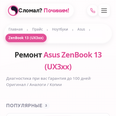
Сломал?
Починим!
›
›
›
›
Главная
Прайс
Ноутбуки
Asus
ZenBook 13 (UX3xx)
Ремонт
Asus ZenBook 13
(UX3xx)
Диагностика при вас
·
Гарантия до 100 дней
·
Оригинал / Аналоги / Копии
ПОПУЛЯРНЫЕ
3