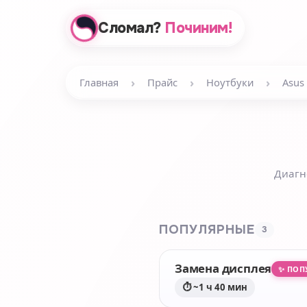
Сломал?
Починим!
›
›
›
Главная
Прайс
Ноутбуки
Asus
Диагн
ПОПУЛЯРНЫЕ
3
Замена дисплея
✨ ПОП
⏱ ~1 ч 40 мин