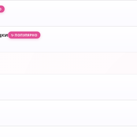
О
дки
✨ ПОПУЛЯРНО