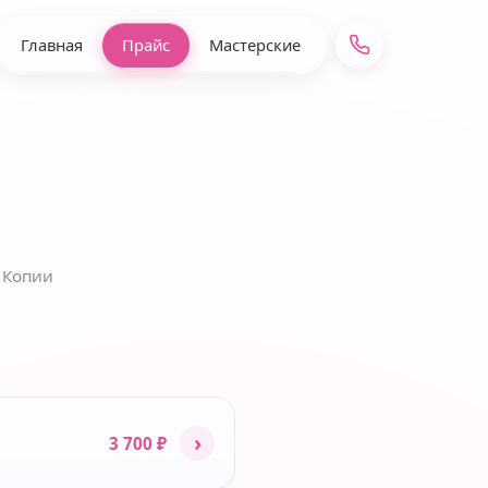
Главная
Прайс
Мастерские
 Копии
›
3 700 ₽