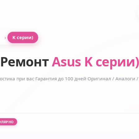
›
K серии)
Ремонт
Asus K серии)
остика при вас
·
Гарантия до 100 дней
·
Оригинал / Аналоги /
УЛЯРНО